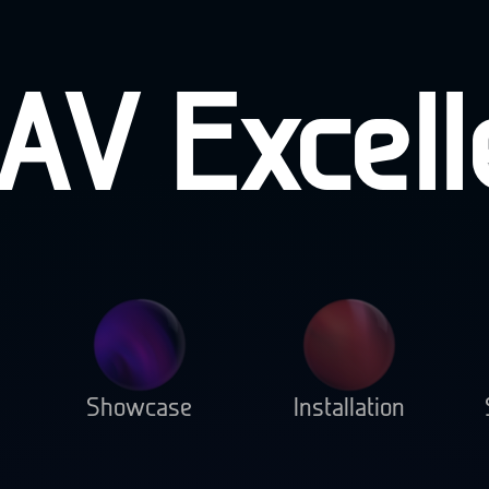
A
V
E
xcel
Showcase
Installation