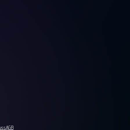
uss
AGB